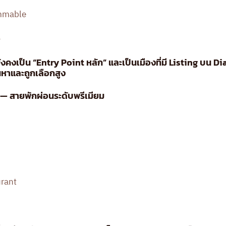
mmable
a
ังคงเป็น “Entry Point หลัก” และเป็นเมืองที่มี Listing บน Di
นหาและถูกเลือกสูง
) — สายพักผ่อนระดับพรีเมียม
urant