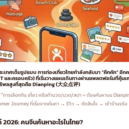
ประเทศเต็มรูปแบบ การท่องเที่ยวไทยกำลังกลับมา “คึกคัก” อีกคร
FIT และครอบครัว) ที่เริ่มวางแผนเดินทางผ่านแพลตฟอร์มที่คุ้นเ
ทธิพลสูงที่สุดคือ Dianping (大众点评)
“การเลือกกิน เที่ยว หรือทำนวด/นวด/สปา = ต้องค้นหาบน Dianping
er Journey ที่เริ่มจากค้นหา → รีวิว → ตัดสินใจ → เข้าร้านจริง
 2026: คนจีนค้นหาอะไรในไทย?