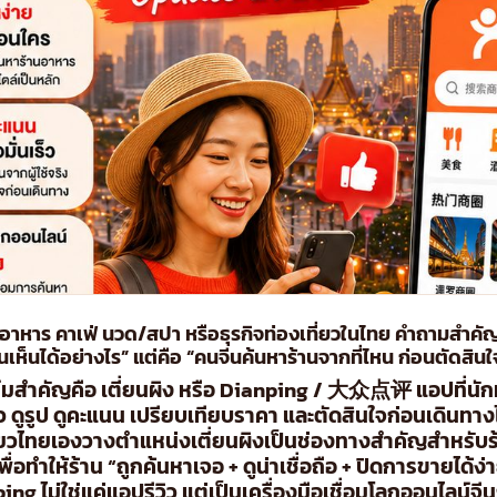
อาหาร คาเฟ่ นวด/สปา หรือธุรกิจท่องเที่ยวในไทย คำถามสำคัญอ
เห็นได้อย่างไร” แต่คือ “คนจีนค้นหาร้านจากที่ไหน ก่อนตัดสินใจ
มสำคัญคือ เตี่ยนผิง หรือ Dianping / 大众点评 แอปที่นักท่
วิว ดูรูป ดูคะแนน เปรียบเทียบราคา และตัดสินใจก่อนเดินทาง
ที่ยวไทยเองวางตำแหน่งเตี่ยนผิงเป็นช่องทางสำคัญสำหรับร
อทำให้ร้าน “ถูกค้นหาเจอ + ดูน่าเชื่อถือ + ปิดการขายได้ง่า
ping ไม่ใช่แค่แอปรีวิว แต่เป็นเครื่องมือเชื่อมโลกออนไลน์