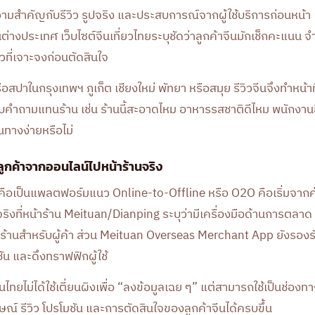
้ความสำคัญกับรีวิว รูปจริง และประสบการณ์จากผู้ใช้บริการก่อนหน
นต่างประเทศ เว็บไซต์จีนเที่ยวไทยระบุชัดว่าลูกค้าจีนมักเช็กคะแนน จ
ิวที่เจาะจงก่อนตัดสินใจ
สปาในกรุงเทพฯ ภูเก็ต เชียงใหม่ พัทยา หรือสมุย รีวิวจีนจึงทำหน้า
อบคำถามแทนร้าน เช่น ร้านนี้สะอาดไหม อาหารรสชาติดีไหม พนักงาน
ทางง่ายหรือไม่
าลูกค้าจากออนไลน์ไปหน้าร้านจริง
งคือเป็นแพลตฟอร์มแนว Online-to-Offline หรือ O2O คือเริ่มจากค
รจริงที่หน้าร้าน Meituan/Dianping ระบุว่ามีเครื่องมือด้านการตลา
ร้านสำหรับผู้ค้า ส่วน Meituan Overseas Merchant App ยังรอง
ัน และดึงทราฟฟิกผู้ใช้
นไทยไม่ได้ใช้เตี่ยนผิงเพื่อ “ลงข้อมูลเฉย ๆ” แต่สามารถใช้เป็นช่อ
ษณ์ รีวิว โปรโมชัน และการตัดสินใจของลูกค้าจีนได้ครบขึ้น