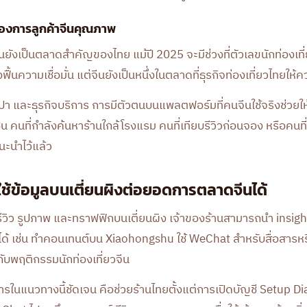
่ต้องการลูกค้าจีนคุณภาพ
ีนยังเป็นตลาดสำคัญของไทย แม้ปี 2025 จะมีช่วงที่ตัวเลขนักท่องเ
ื้นความเชื่อมั่น แต่จีนยังเป็นหนึ่งในตลาดที่ธุรกิจท่องเที่ยวไทยให
 และธุรกิจบริการ การมีตัวตนบนแพลตฟอร์มที่คนจีนใช้จริงช่วยให้ร้า
ช่น คนที่กำลังค้นหาร้านใกล้โรงแรม คนที่เทียบรีวิวก่อนจอง หรือคนที่
แนะนำไว้แล้ว
ใช้ข้อมูลบนเตี่ยนผิงต่อยอดการตลาดจีนได้
มูล รีวิว รูปภาพ และทราฟฟิกบนเตี่ยนผิง เจ้าของร้านสามารถนำ insigh
ๆ ได้ เช่น ทำคอนเทนต์บน Xiaohongshu ใช้ WeChat สำหรับสื่อสารหร
กับพฤติกรรมนักท่องเที่ยวจีน
การในแนวทางนี้ชัดเจน คือช่วยร้านไทยตั้งแต่การเปิดบัญชี Setup D