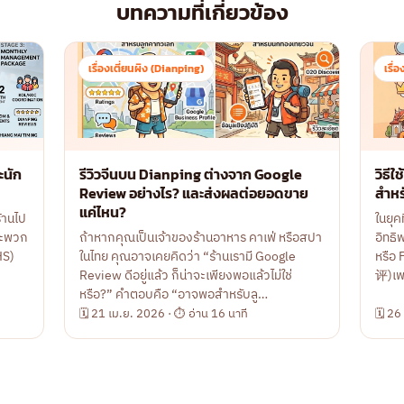
บทความที่เกี่ยวข้อง
เรื่องเตี่ยนผิง (Dianping)
เรื่
ะนัก
รีวิวจีนบน Dianping ต่างจาก Google
วิธี
Review อย่างไร? และส่งผลต่อยอดขาย
สำหร
แค่ไหน?
ร้านไป
ในยุค
ราะพวก
ถ้าหากคุณเป็นเจ้าของร้านอาหาร คาเฟ่ หรือสปา
อิทธิ
HS)
ในไทย คุณอาจเคยคิดว่า “ร้านเรามี Google
หรือ
Review ดีอยู่แล้ว ก็น่าจะเพียงพอแล้วไม่ใช่
评)เพ
หรือ?” คำตอบคือ “อาจพอสำหรับลู…
🗓 21 เม.ย. 2026 · ⏱ อ่าน 16 นาที
🗓 26