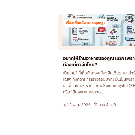
เรื่องเตี่ยนผิง (Dianping)
อยากให้ร้านอาหารของคุณ แตก เพรา
ท่องเที่ยวจีนไหม?
เบื่อไหม? ที่เห็นนักท่องเที่ยวจีนเดินผ่านหน้า
เฉยๆ ทั้งที่อาหารเราอร่อยมาก! นั่นเป็นเพ
เขากำลังมองหารีวิวบน Xiaohongshu (X
หรือ "อินสตาแกรมเวอ…
🗓 12 พ.ค. 2026 · ⏱ อ่าน 4 นาที