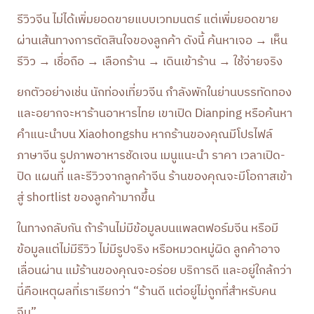
รีวิวจีน ไม่ได้เพิ่มยอดขายแบบเวทมนตร์ แต่เพิ่มยอดขาย
ผ่านเส้นทางการตัดสินใจของลูกค้า ดังนี้ ค้นหาเจอ → เห็น
รีวิว → เชื่อถือ → เลือกร้าน → เดินเข้าร้าน → ใช้จ่ายจริง
ยกตัวอย่างเช่น นักท่องเที่ยวจีน กำลังพักในย่านบรรทัดทอง
และอยากจะหาร้านอาหารไทย เขาเปิด Dianping หรือค้นหา
คำแนะนำบน Xiaohongshu หากร้านของคุณมีโปรไฟล์
ภาษาจีน รูปภาพอาหารชัดเจน เมนูแนะนำ ราคา เวลาเปิด-
ปิด แผนที่ และรีวิวจากลูกค้าจีน ร้านของคุณจะมีโอกาสเข้า
สู่ shortlist ของลูกค้ามากขึ้น
ในทางกลับกัน ถ้าร้านไม่มีข้อมูลบนแพลตฟอร์มจีน หรือมี
ข้อมูลแต่ไม่มีรีวิว ไม่มีรูปจริง หรือหมวดหมู่ผิด ลูกค้าอาจ
เลื่อนผ่าน แม้ร้านของคุณจะอร่อย บริการดี และอยู่ใกล้กว่า
นี่คือเหตุผลที่เราเรียกว่า “ร้านดี แต่อยู่ไม่ถูกที่สำหรับคน
จีน”.