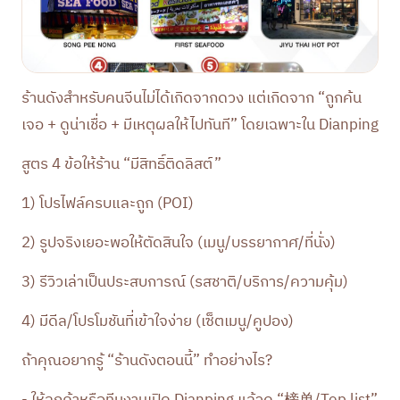
ร้านดังสำหรับคนจีนไม่ได้เกิดจากดวง แต่เกิดจาก “ถูกค้น
เจอ + ดูน่าเชื่อ + มีเหตุผลให้ไปทันที” โดยเฉพาะใน Dianping
สูตร 4 ข้อให้ร้าน “มีสิทธิ์ติดลิสต์”
1) โปรไฟล์ครบและถูก (POI)
2) รูปจริงเยอะพอให้ตัดสินใจ (เมนู/บรรยากาศ/ที่นั่ง)
3) รีวิวเล่าเป็นประสบการณ์ (รสชาติ/บริการ/ความคุ้ม)
4) มีดีล/โปรโมชันที่เข้าใจง่าย (เซ็ตเมนู/คูปอง)
ถ้าคุณอยากรู้ “ร้านดังตอนนี้” ทำอย่างไร?