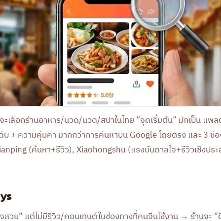
ีนจะเลือกร้านอาหาร/นวด/นวด/สปาในไทย “จุดเริ่มต้น” มักเป็น แพลต
นดับ + ความคุ้มค่า มากกว่าการค้นหาบน Google โดยตรง และ 3 ช่อ
ianping (ค้นหา+รีวิว), Xiaohongshu (แรงบันดาลใจ+รีวิวเชิงป
ys
จสวย” แต่ไม่มีรีวิว/คอนเทนต์ในช่องทางที่คนจีนใช้งาน → ร้านจะ “ด