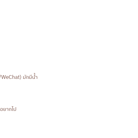
/WeChat) มักมีน้ำ
ามอยากไป