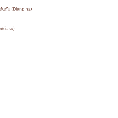
/อันดับ (Dianping)
ยชน์จริง)