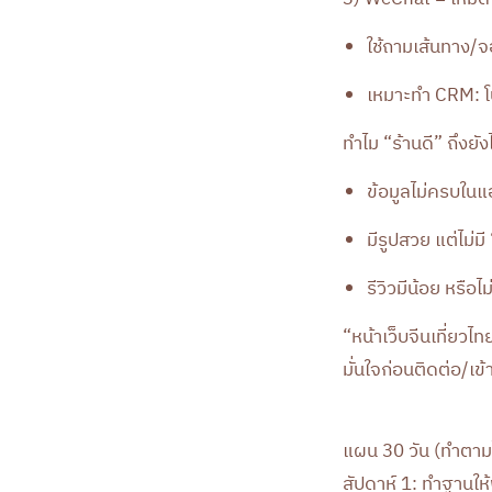
ใช้ถามเส้นทาง/จ
เหมาะทำ CRM: โ
ทำไม “ร้านดี” ถึงยัง
ข้อมูลไม่ครบในแอ
มีรูปสวย แต่ไม่
รีวิวมีน้อย หรือไ
“หน้าเว็บจีนเที่ยวไท
มั่นใจก่อนติดต่อ/เข้
แผน 30 วัน (ทำตามได
สัปดาห์ 1: ทำฐานให