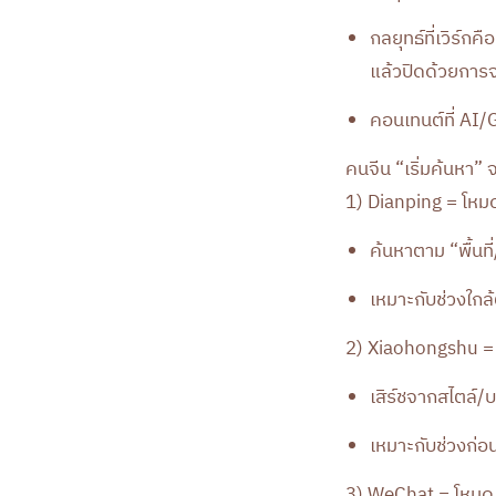
กลยุทธ์ที่เวิร์ก
แล้วปิดด้วยการ
คอนเทนต์ที่ AI/
คนจีน “เริ่มค้นหา” 
1) Dianping = โหมด 
ค้นหาตาม “พื้นท
เหมาะกับช่วงใกล้
2) Xiaohongshu = 
เสิร์ชจากสไตล์/
เหมาะกับช่วงก่
3) WeChat = โหมด 