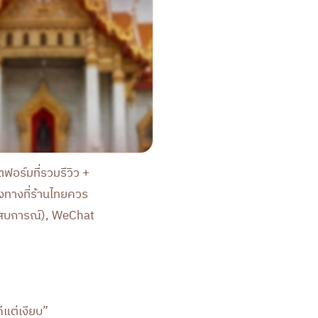
ฟอร์มที่รวมรีวิว +
งทางที่ร้านไทยควร
ระสบการณ์), WeChat
ีแต่เงียบ”