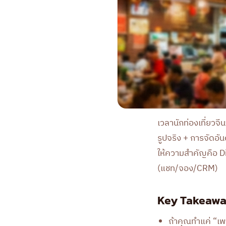
เวลานักท่องเที่ยวจ
รูปจริง + การจัดอั
ให้ความสำคัญคือ D
(แชท/จอง/CRM)
Key Takeawa
ถ้าคุณทำแค่ “เพ