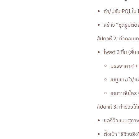
ทำ/ปรับ POI ใน 
สร้าง “ชุดรูปตัด
สัปดาห์ 2: ทำคอนเท
โพสต์ 3 ชิ้น (สั้
บรรยากาศ + ว
เมนูแนะนำ/แ
เหมาะกับใคร (
สัปดาห์ 3: ทำรีวิวให
ขอรีวิวแบบสุภา
ตั้งเป้า “รีวิวจ