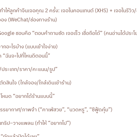
คือทำให้ลูกค้าจีนเจอคุณ 2 ครั้ง: เจอในคอนเทนต์ (XHS) + เจอในรีวิว
จอง (WeChat/ช่องทางร้าน)
Google ชอบคือ “ตอบคำถามชัด เจอเร็ว เชื่อถือได้” (คนอ่านได้ประโ
จากอะไรบ้าง (แบบเข้าใจง่าย)
“ฉันจะไปที่ไหนดีตอนนี้”
ี่/ประเภท/ราคา/คะแนน/รูป”
ตัดสินใจ (ใกล้จอง/ใกล้เดินเข้าร้าน)
โหมด “อยากได้ร้านแบบนี้”
บรรยากาศ/ภาพจำ (“คาเฟ่สวย”, “นวดหรู”, “ซีฟู้ดคุ้ม”)
อนทริป–วางแพลน (ทำให้ “อยากไป”)
“ทักแล้วปิดได้เลย”