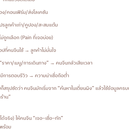
อง/คอนเฟิร์ม/ส่งโลเคชัน
ปรลูกค้าเก่า/คูปอง/สะสมแต้ม
ไม่ถูกเลือก (Pain ที่เจอบ่อย)
ปที่คนจีนใช้ → ลูกค้าไม่มั่นใจ
มี “ราคา/เมนู/การเดินทาง” → คนจีนกลัวเสียเวลา
ม่มีการตอบรีวิว → ความน่าเชื่อถือต่ำ
ยก็สรุปชัดว่า คนจีนมักเริ่มจาก “ค้นหาในเตี่ยนผิง” แล้วใช้ข้อมูลครบ
าร้าน”
้จริง) ให้คนจีน “เจอ–เชื่อ–ทัก”
้พร้อม