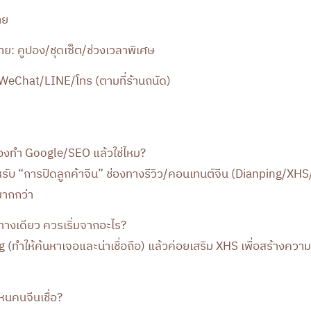
าย
ย: คูปอง/ชุดเซ็ต/ช่วงเวลาพิเศษ
: WeChat/LINE/โทร (ตามที่ร้านถนัด)
้องทำ Google/SEO แล้วใช่ไหม?
รับ “การปิดลูกค้าจีน” ช่องทางรีวิว/คอนเทนต์จีน (Dianping/XHS
มากกว่า
งทางเดียว ควรเริ่มจากอะไร?
g (ทำให้ค้นหาเจอและน่าเชื่อถือ) แล้วค่อยเสริม XHS เพื่อสร้างคว
นคนจีนเชื่อ?