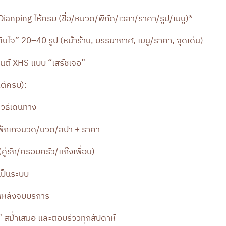
Dianping ให้ครบ (ชื่อ/หมวด/พิกัด/เวลา/ราคา/รูป/เมนู)*
สินใจ” 20–40 รูป (หน้าร้าน, บรรยากาศ, เมนู/ราคา, จุดเด่น)
นต์ XHS แบบ “เสิร์ชเจอ”
นแต่ครบ):
ิธีเดินทาง
พ็กเกจนวด/นวด/สปา + ราคา
คู่รัก/ครอบครัว/แก๊งเพื่อน)
้เป็นระบบ
พหลังจบบริการ
ริง” สม่ำเสมอ และตอบรีวิวทุกสัปดาห์