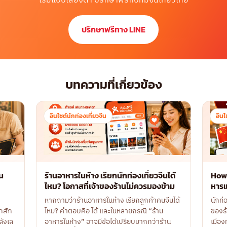
เริ่มแบบเสี่ยงต่ำ ปรึกษาฟรีกับทีมจีนเที่ยวไทย
ปรึกษาฟรีทาง LINE
บทความที่เกี่ยวข้อง
อินไซต์นักท่องเที่ยวจีน
อินไ
ิน
ร้านอาหารในห้าง เรียกนักท่องเที่ยวจีนได้
How t
ไหม? โอกาสที่เจ้าของร้านไม่ควรมองข้าม
หารแ
หากถามว่าร้านอาหารในห้าง เรียกลูกค้าคนจีนได้
นักท่
กสัก
ไหม? คำตอบคือ ได้ และในหลายกรณี “ร้าน
ของร้
ลังเล
อาหารในห้าง” อาจมีข้อได้เปรียบมากกว่าร้าน
เมือง