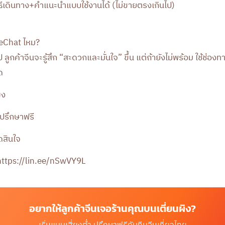
ธีเดินทาง+คำแนะนำแบบใช้งานได้ (ไม่ขายตรงเกินไป)
WeChat ไหม?
ป ลูกค้าจีนจะรู้สึก “สะดวกและมั่นใจ” ขึ้น แต่ถ้ายังไม่พร้อม ใช้ช่อ
ด
ิง
ปรึกษาฟรี
ดสินใจ
ttps://lin.ee/nSwVY9L
อยากให้ลูกค้าจีนเจอร้านคุณบนเตี่ยนผิง?